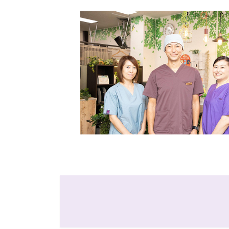
グ
ル
ー
プ