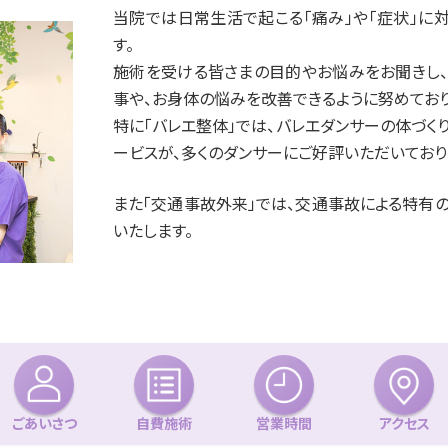
当院では日常生活で起こる「痛み」や「症状」に
す。
施術を受ける皆さまの目的やお悩みをお聞きし、
事や、お身体の悩みを改善できるように努めており
特に「バレエ整体」では、バレエダンサーの体づく
ービスが、多くのダンサーにご好評いただいており
また「交通事故外来」では、交通事故による特有
いたします。
グ
グ
グ
ル
ル
ル
ー
ー
ー
ごあいさつ
自費施術
営業時間
アクセス
プ
プ
プ