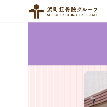
コ
ナ
ン
ビ
テ
ゲ
ン
ー
ツ
シ
へ
ョ
ス
ン
キ
に
ッ
移
プ
動